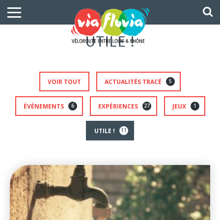
UTILE !
VOIR TOUT
ACTUALITÉS TRACÉ
5
ÉVÉNEMENTS
6
EXPÉRIENCES
27
JEUX
1
UTILE !
11