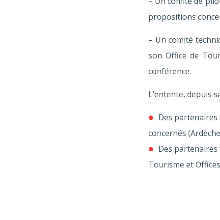
– Un comité de pilo
propositions concer
– Un comité techniq
son Office de Tour
conférence.
L’entente, depuis sa
Des partenaires 
concernés (Ardèche,
Des partenaires
Tourisme et Office