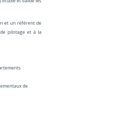
étudie et valide les
en et un référent de
de pilotage et à la
partements
rtementaux de