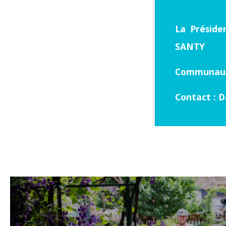
La Préside
SANTY
Communaut
Contact : D