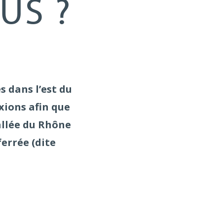
US ?
s dans l’est du
xions afin que
allée du Rhône
ferrée (dite