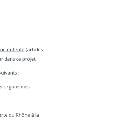
une entente
(articles
r dans ce projet.
suivants :
des organismes
erte du Rhône à la