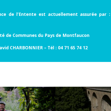
nce de l’Entente est actuellement assurée par :
é de Communes du Pays de Montfaucon
avid CHARBONNIER – Tél : 04 71 65 74 12