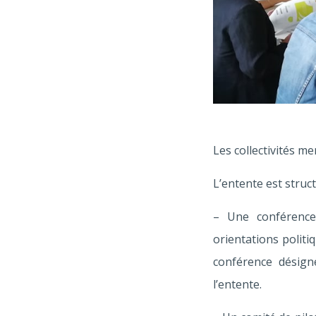
Les collectivités m
L’entente est struc
– Une conférence
orientations politi
conférence désign
l’entente.