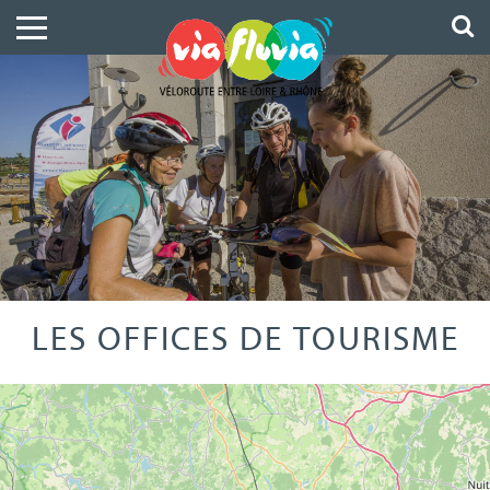
LES OFFICES DE TOURISME
Leaflet
|
© OpenStreetMap
+
−