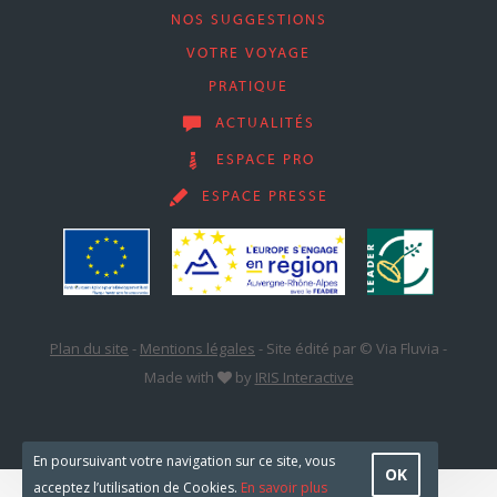
NOS SUGGESTIONS
VOTRE VOYAGE
PRATIQUE
ACTUALITÉS
ESPACE PRO
ESPACE PRESSE
Plan du site
-
Mentions légales
-
Site édité par © Via Fluvia
-
Made with
by
IRIS Interactive
En poursuivant votre navigation sur ce site, vous
OK
acceptez l’utilisation de Cookies.
En savoir plus