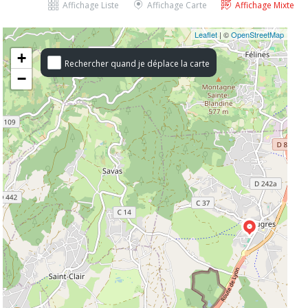
Affichage Liste
Affichage Carte
Affichage Mixte
Leaflet
| ©
OpenStreetMap
+
Rechercher quand je déplace la carte
−