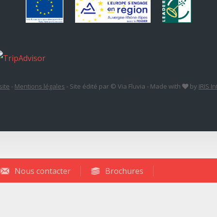
site
-
Mentions légales
-
Site édité par © Via Fluvia
-
Made with
by
IRIS I
Nous contacter
Brochures