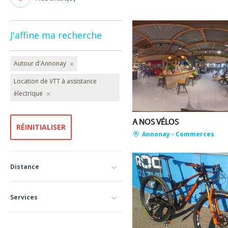
J'affine ma recherche
Autour d'Annonay
Location de VTT à assistance
électrique
A NOS VÉLOS
Annonay
- Commerces
Distance
Services