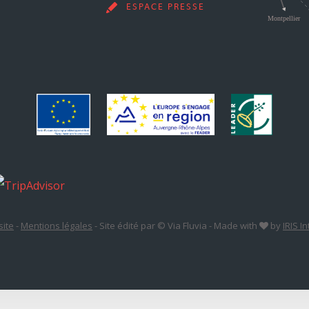
ESPACE PRESSE
site
-
Mentions légales
-
Site édité par © Via Fluvia
-
Made with
by
IRIS I