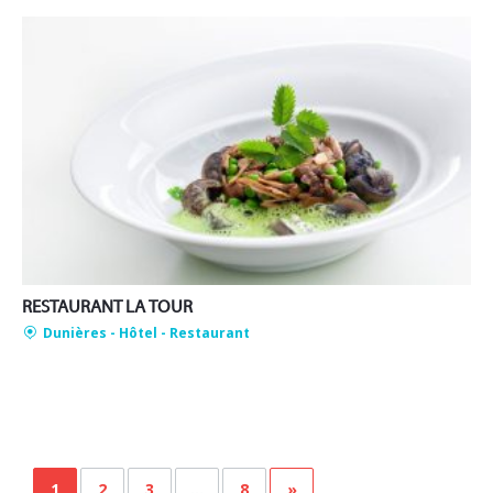
RESTAURANT LA TOUR
Dunières
- Hôtel - Restaurant
1
2
3
…
8
»