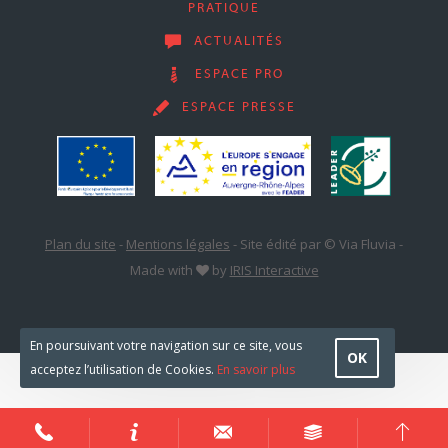
PRATIQUE
ACTUALITÉS
ESPACE PRO
ESPACE PRESSE
Plan du site
-
Mentions légales
-
Site édité par © Via Fluvia
-
Made with
by
IRIS Interactive
En poursuivant votre navigation sur ce site, vous
OK
acceptez l’utilisation de Cookies.
En savoir plus