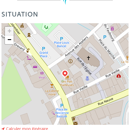
SITUATION
Leaflet
| ©
OpenStreetMap
+
−
Calculer mon itinéraire