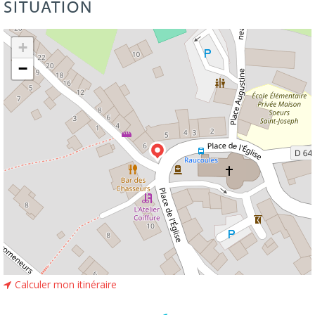
SITUATION
Leaflet
| ©
OpenStreetMap
+
−
Calculer mon itinéraire