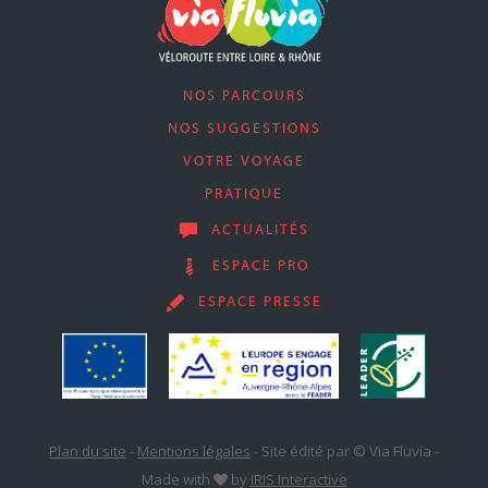
NOS PARCOURS
NOS SUGGESTIONS
VOTRE VOYAGE
PRATIQUE
ACTUALITÉS
ESPACE PRO
ESPACE PRESSE
Plan du site
-
Mentions légales
-
Site édité par © Via Fluvia
-
Made with
by
IRIS Interactive