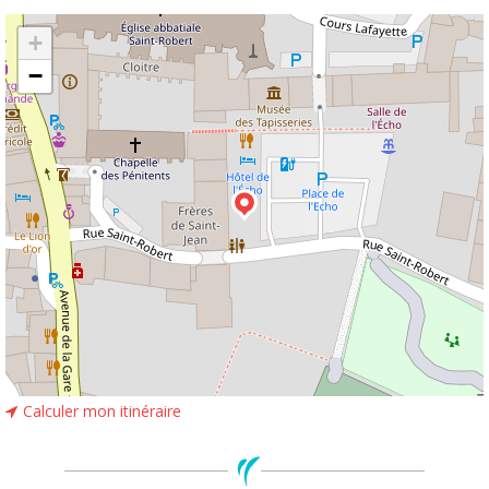
Leaflet
| ©
OpenStreetMap
+
−
Calculer mon itinéraire