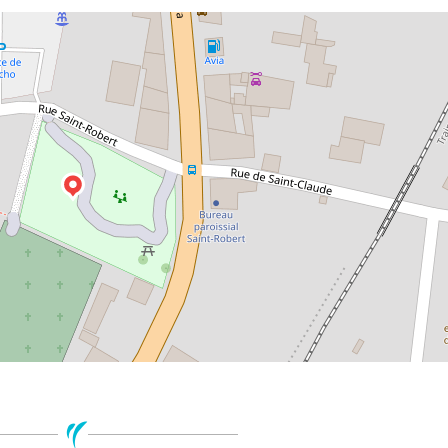
Leaflet
| ©
Open