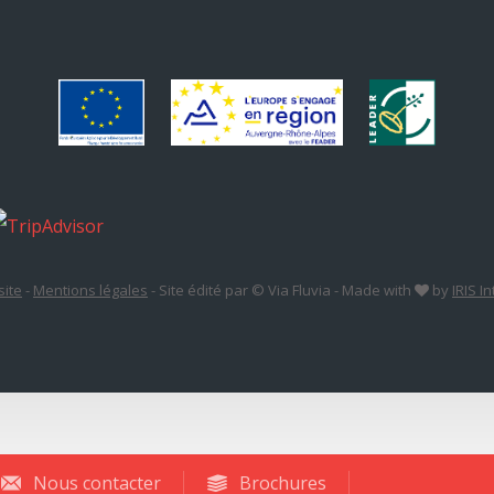
site
-
Mentions légales
-
Site édité par © Via Fluvia
-
Made with
by
IRIS I
Nous contacter
Brochures