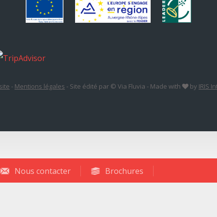
site
-
Mentions légales
-
Site édité par © Via Fluvia
-
Made with
by
IRIS I
Nous contacter
Brochures