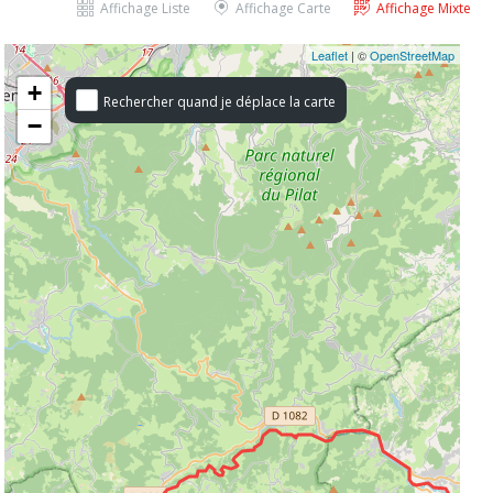
Affichage Liste
Affichage Carte
Affichage Mixte
Leaflet
| ©
OpenStreetMap
+
Rechercher quand je déplace la carte
−