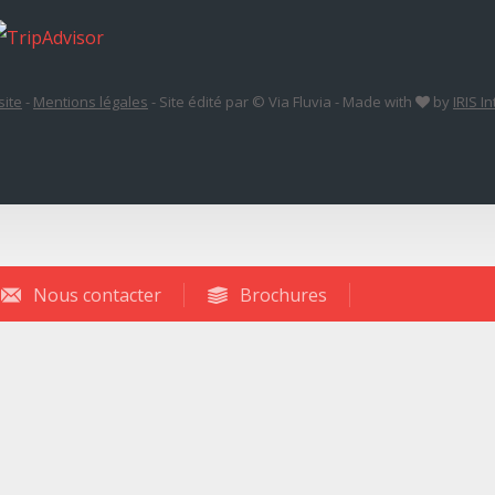
site
-
Mentions légales
-
Site édité par © Via Fluvia
-
Made with
by
IRIS I
Nous contacter
Brochures