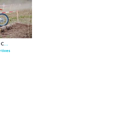
MOTO CLUB YSSINGELAIS – COURS ET STAGES DE CROSS
rtives