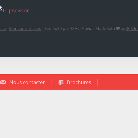
site
-
Mentions légales
-
Site édité par © Via Fluvia
-
Made with
by
IRIS I
Nous contacter
Brochures