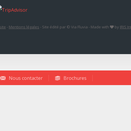
site
-
Mentions légales
-
Site édité par © Via Fluvia
-
Made with
by
IRIS I
Nous contacter
Brochures