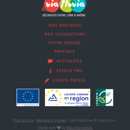
NOS PARCOURS
NOS SUGGESTIONS
VOTRE VOYAGE
PRATIQUE
ACTUALITÉS
ESPACE PRO
ESPACE PRESSE
Plan du site
-
Mentions légales
-
Site édité par © Via Fluvia
-
Made with
by
IRIS Interactive