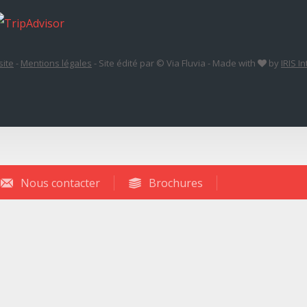
site
-
Mentions légales
-
Site édité par © Via Fluvia
-
Made with
by
IRIS I
Nous contacter
Brochures