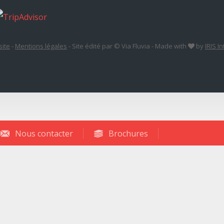
site
-
Mentions légales
-
Site édité par © Via Fluvia
-
Made with
by
IRIS I
Nous contacter
Brochures