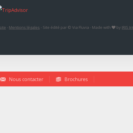
site
-
Mentions légales
-
Site édité par © Via Fluvia
-
Made with
by
IRIS I
Nous contacter
Brochures