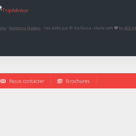
site
-
Mentions légales
-
Site édité par © Via Fluvia
-
Made with
by
IRIS I
Nous contacter
Brochures