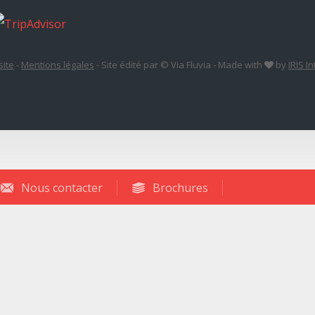
site
-
Mentions légales
-
Site édité par © Via Fluvia
-
Made with
by
IRIS I
Nous contacter
Brochures