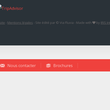
site
-
Mentions légales
-
Site édité par © Via Fluvia
-
Made with
by
IRIS I
Nous contacter
Brochures