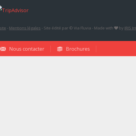
site
-
Mentions légales
-
Site édité par © Via Fluvia
-
Made with
by
IRIS I
Nous contacter
Brochures