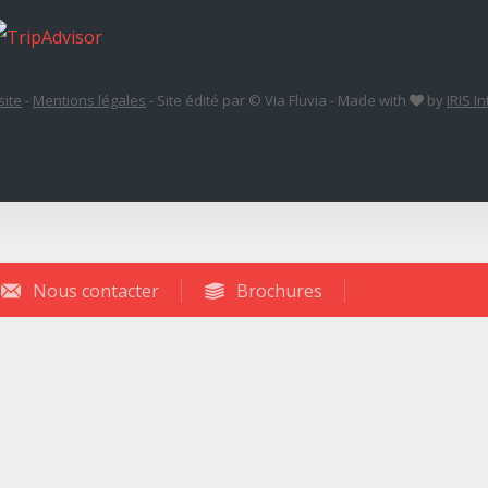
site
-
Mentions légales
-
Site édité par © Via Fluvia
-
Made with
by
IRIS I
Nous contacter
Brochures