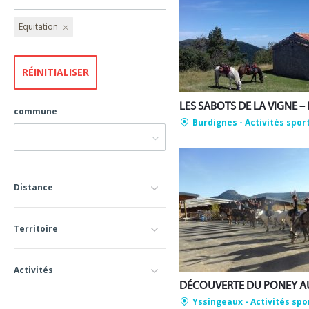
Equitation
commune
Burdignes
- Activités spor
Distance
Territoire
Activités
Yssingeaux
- Activités spo