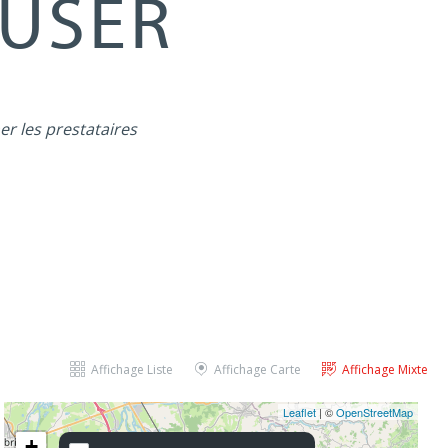
MUSER
er les prestataires
Affichage Liste
Affichage Carte
Affichage Mixte
Leaflet
| ©
OpenStreetMap
+