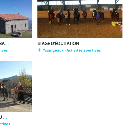
LES SABOTS DE LA VIGNE – BALADES, RANDONNÉES ET VOYAGES ÉQUESTRES
STAGE D’ÉQUITATION
tives
Yssingeaux
- Activités sportives
DÉCOUVERTE DU PONEY AU CENTRE ÉQUESTRE D’YSSINGEAUX
rtives