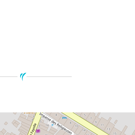
Leaflet
| ©
Open