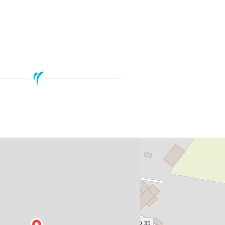
Leaflet
| ©
Open