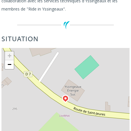
collaboration avec les services techniques d'Yssingeaux et les
membres de "Ride in Yssingeaux".
SITUATION
Leaflet
| ©
OpenStreetMap
+
−