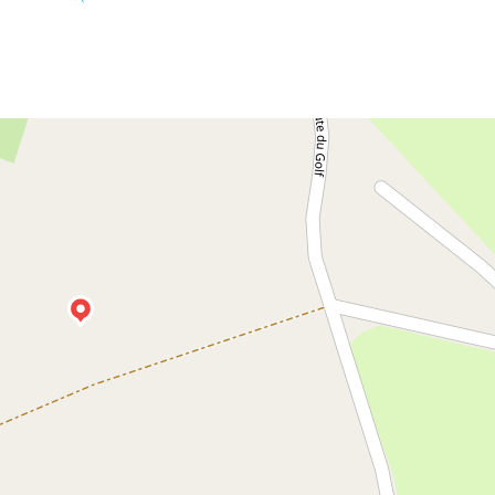
Leaflet
| ©
Open