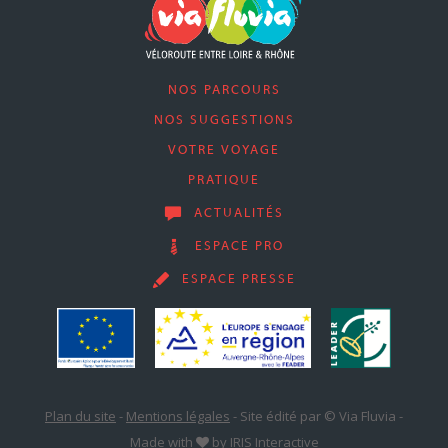
NOS PARCOURS
NOS SUGGESTIONS
VOTRE VOYAGE
PRATIQUE
ACTUALITÉS
ESPACE PRO
ESPACE PRESSE
Plan du site
-
Mentions légales
-
Site édité par © Via Fluvia
-
Made with
by
IRIS Interactive