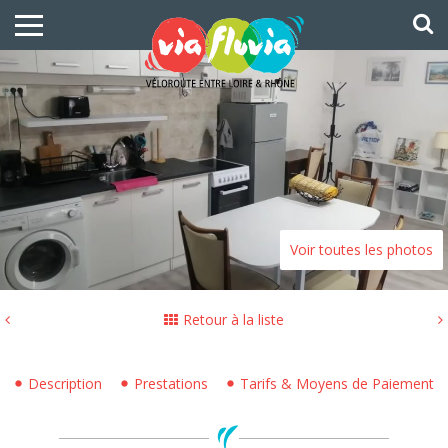
Voir toutes les photos
Retour à la liste
Description
Prestations
Tarifs & Moyens de Paiement