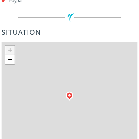
Paypal
SITUATION
Leaflet
| ©
OpenStreetMap
+
−