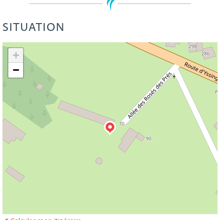
SITUATION
Leaflet
| ©
OpenStreetMap
+
−