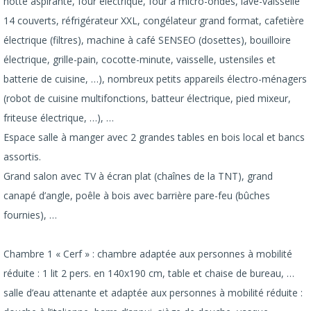
hotte aspirante, four électrique, four à micro-ondes, lave-vaisselle
14 couverts, réfrigérateur XXL, congélateur grand format, cafetière
électrique (filtres), machine à café SENSEO (dosettes), bouilloire
électrique, grille-pain, cocotte-minute, vaisselle, ustensiles et
batterie de cuisine, …), nombreux petits appareils électro-ménagers
(robot de cuisine multifonctions, batteur électrique, pied mixeur,
friteuse électrique, …), …
Espace salle à manger avec 2 grandes tables en bois local et bancs
assortis.
Grand salon avec TV à écran plat (chaînes de la TNT), grand
canapé d’angle, poêle à bois avec barrière pare-feu (bûches
fournies), …
Chambre 1 « Cerf » : chambre adaptée aux personnes à mobilité
réduite : 1 lit 2 pers. en 140x190 cm, table et chaise de bureau, …
salle d’eau attenante et adaptée aux personnes à mobilité réduite :