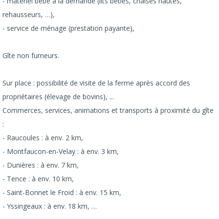
- matériel bébé à la demande (lits bébés, chaises hautes,
rehausseurs, …),
- service de ménage (prestation payante),
Gîte non fumeurs.
Sur place : possibilité de visite de la ferme après accord des
propriétaires (élevage de bovins), ...
Commerces, services, animations et transports à proximité du gîte
:
- Raucoules : à env. 2 km,
- Montfaucon-en-Velay : à env. 3 km,
- Dunières : à env. 7 km,
- Tence : à env. 10 km,
- Saint-Bonnet le Froid : à env. 15 km,
- Yssingeaux : à env. 18 km, …