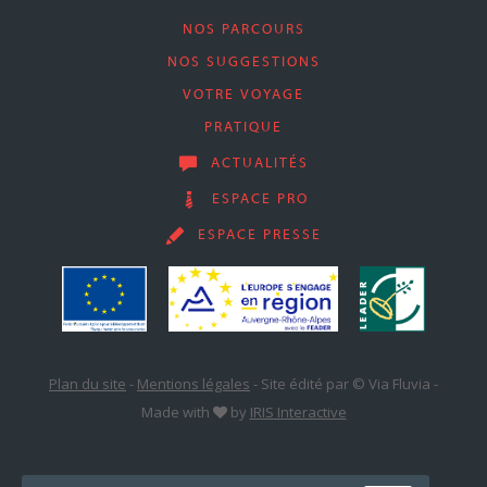
NOS PARCOURS
NOS SUGGESTIONS
VOTRE VOYAGE
PRATIQUE
ACTUALITÉS
ESPACE PRO
ESPACE PRESSE
Plan du site
-
Mentions légales
-
Site édité par © Via Fluvia
-
Made with
by
IRIS Interactive