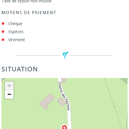
Taxe de séjour non incluse
MOYENS DE PAIEMENT
Chèque
Espèces
Virement
SITUATION
Leaflet
| ©
OpenStreetMap
+
−