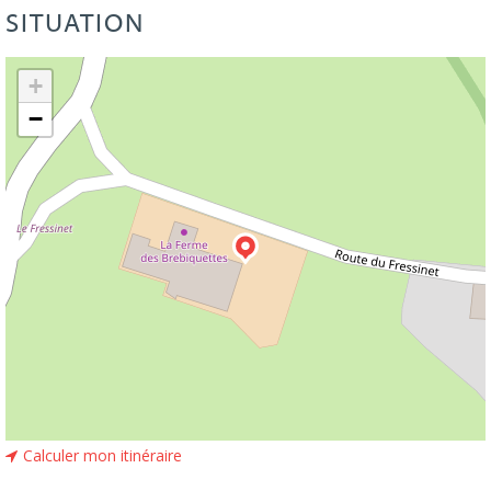
SITUATION
Leaflet
| ©
OpenStreetMap
+
−
Calculer mon itinéraire