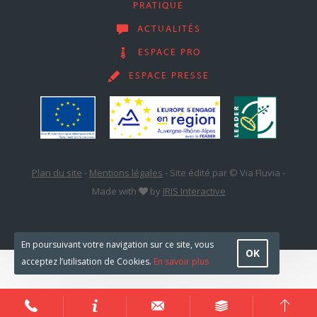
PRATIQUE
ACTUALITÉS
ESPACE PRO
ESPACE PRESSE
Plan du site
-
Mentions légales
-
Site édité par © Via Fluvia
-
Made with
by
IRIS Interactive
En poursuivant votre navigation sur ce site, vous
OK
acceptez l’utilisation de Cookies.
En savoir plus