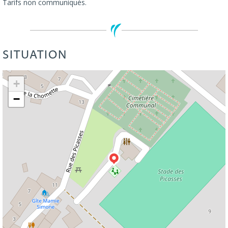
Tarifs non communiqués.
SITUATION
Leaflet
| ©
OpenStreetMap
+
−