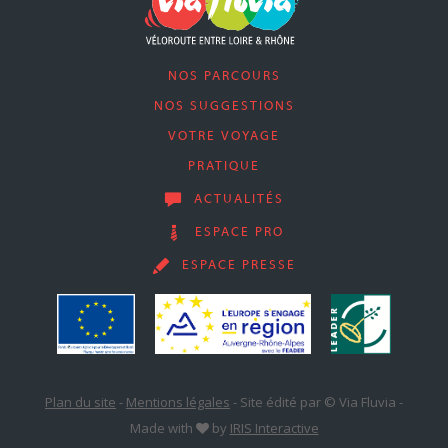
NOS PARCOURS
NOS SUGGESTIONS
VOTRE VOYAGE
PRATIQUE
ACTUALITÉS
ESPACE PRO
ESPACE PRESSE
Plan du site
-
Mentions légales
-
Site édité par © Via Fluvia
-
Made with
by
IRIS Interactive