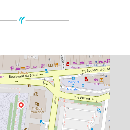
Leaflet
| ©
Open