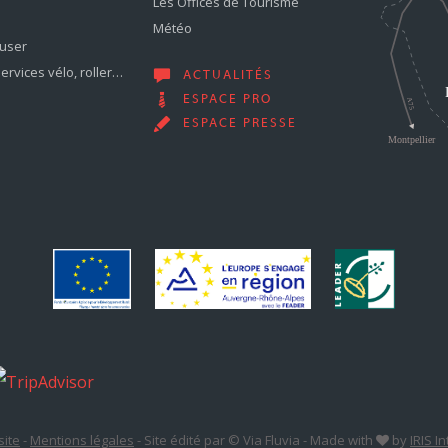
Les Offices de Tourisme
Météo
muser
services vélo, roller…
ACTUALITÉS
ESPACE PRO
ESPACE PRESSE
site
-
Mentions légales
-
Site édité par © Via Fluvia
-
Made with
by
IRIS I