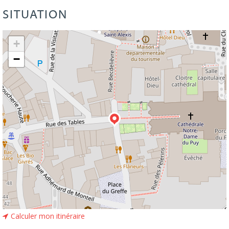
SITUATION
Leaflet
| ©
OpenStreetMap
+
−
Calculer mon itinéraire