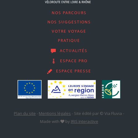
NOS PARCOURS
NOS SUGGESTIONS
VOTRE VOYAGE
PRATIQUE
ACTUALITÉS
ESPACE PRO
ESPACE PRESSE
Plan du site
-
Mentions légales
-
Site édité par © Via Fluvia
-
Made with
by
IRIS Interactive