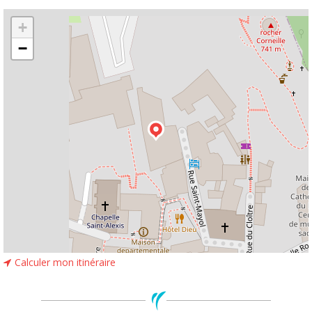
Leaflet
| ©
OpenStreetMap
+
−
Calculer mon itinéraire