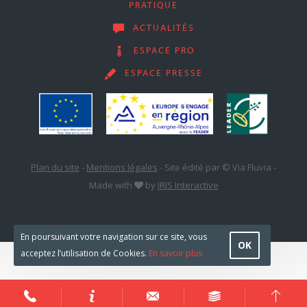
PRATIQUE
ACTUALITÉS
ESPACE PRO
ESPACE PRESSE
Plan du site
-
Mentions légales
-
Site édité par © Via Fluvia
-
Made with
by
IRIS Interactive
En poursuivant votre navigation sur ce site, vous
OK
acceptez l’utilisation de Cookies.
En savoir plus