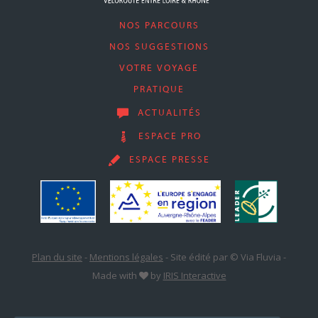
NOS PARCOURS
NOS SUGGESTIONS
VOTRE VOYAGE
PRATIQUE
ACTUALITÉS
ESPACE PRO
ESPACE PRESSE
Plan du site
-
Mentions légales
-
Site édité par © Via Fluvia
-
Made with
by
IRIS Interactive