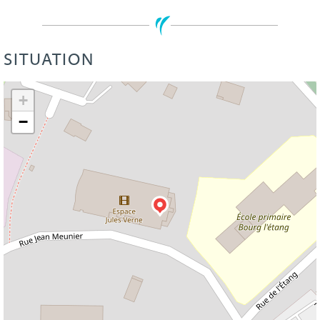
SITUATION
Leaflet
| ©
OpenStreetMap
+
−