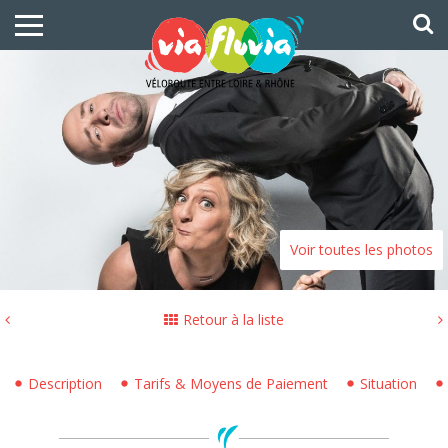
Voir toutes les photos
Retour à la liste
Description
Tarifs & Moyens de Paiement
Situation