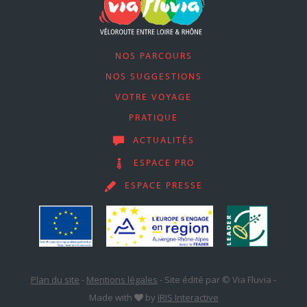
NOS PARCOURS
NOS SUGGESTIONS
VOTRE VOYAGE
PRATIQUE
ACTUALITÉS
ESPACE PRO
ESPACE PRESSE
Plan du site
-
Mentions légales
-
Site édité par © Via Fluvia
-
Made with
by
IRIS Interactive