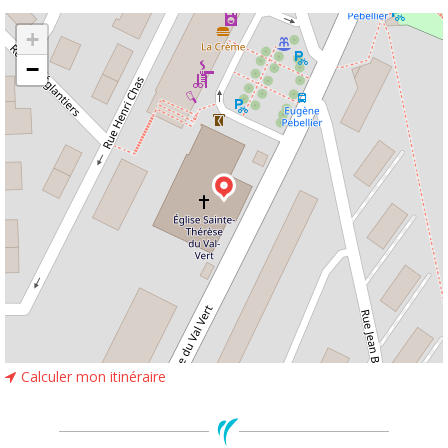
Leaflet
| ©
OpenStreetMap
+
−
Calculer mon itinéraire