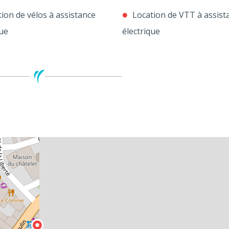
ion de vélos à assistance
Location de VTT à assist
que
électrique
Leaflet
| ©
Open