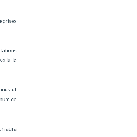
reprises
stations
elle le
eunes et
imum de
ion aura