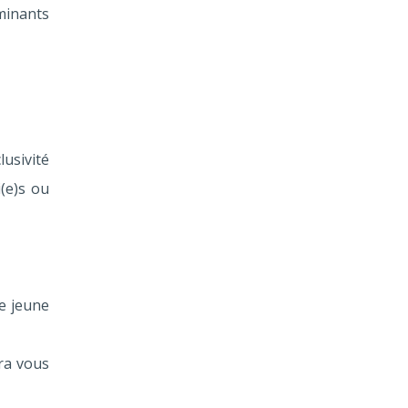
minants
usivité
(e)s ou
e jeune
ra vous