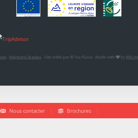
site
-
Mentions légales
-
Site édité par © Via Fluvia
-
Made with
by
IRIS I
Nous contacter
Brochures