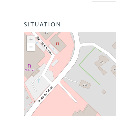
SITUATION
+
−