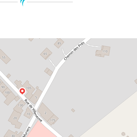
Leaflet
| ©
Open