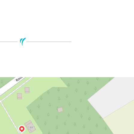
Leaflet
| ©
Open